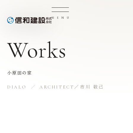
M
E
N
U
Works
小原田の家
DIALO
ARCHITECT／市川 敬己