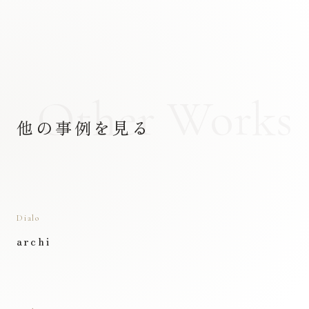
Other Works
他の事例を見る
Dialo
archi