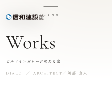
M
E
N
U
Works
ビルドインガレージのある家
DIALO
ARCHITECT／阿部 直人