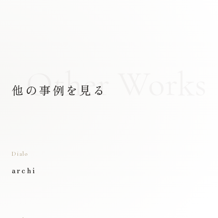
Other Works
他の事例を見る
Dialo
archi